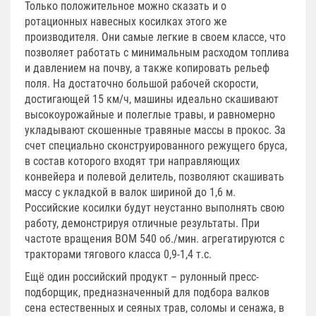
Только положительное можно сказать и о
ротационных навесных косилках этого же
производителя. Они самые легкие в своем классе, что
позволяет работать с минимальным расходом топлива
и давлением на почву, а также копировать рельеф
поля. На достаточно большой рабочей скорости,
достигающей 15 км/ч, машины идеально скашивают
высокоурожайные и полеглые травы, и равномерно
укладывают скошенные травяные массы в прокос. За
счет специально сконструированного режущего бруса,
в состав которого входят три направляющих
конвейера и полевой делитель, позволяют скашивать
массу с укладкой в валок шириной до 1,6 м.
Российские косилки будут неустанно выполнять свою
работу, демонстрируя отличные результаты. При
частоте вращения ВОМ 540 об./мин. агрегатируются с
тракторами тягового класса 0,9-1,4 т.с.
Ещё один российский продукт – рулонный пресс-
подборщик, предназначенный для подбора валков
сена естественных и сеяных трав, соломы и сенажа, в