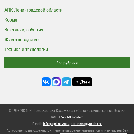
АПК Ленинградской области
Корма
Выставки, события
Животноводство
Техника и технологии
Все рубрики
© 1993-2026. ИП Голохвастова С.А.,
Журнал «Сельскохозяйственные Вести»
.
Тел.:
+7-921-907-34-26
E-mail:
info@agri-news.ru
,
agri-news@yandex.ru
Авторские права охраняются. Перепечатывание материалов или их частей без