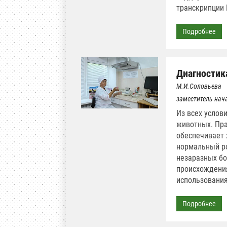
транскрипции H
Подробнее
Диагностик
М.И.Соловьева
заместитель нач
Из всех усло
животных. Пр
обеспечивает 
нормальный ро
незаразных бо
происхождения
использования
Подробнее