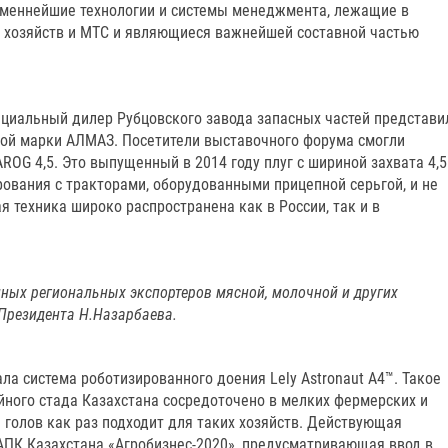
еменнейшие технологии и системы менеджмента, лежащие в
х хозяйств и МТС и являющиеся важнейшей составной частью
циальный дилер Рубцовского завода запасных частей представи
ой марки АЛМАЗ. Посетители выставочного форума смогли
ROG 4,5. Это выпущенный в 2014 году плуг с шириной захвата 4,5
ования с тракторами, оборудованными прицепной серьгой, и не
 техника широко распространена как в России, так и в
пных региональных экспортеров мясной, молочной и других
 Президента Н.Назарбаева.
ла система роботизированного доения Lely Astronaut A4™. Такое
йного стада Казахстана сосредоточено в мелких фермерских и
0 голов как раз подходит для таких хозяйств. Действующая
АПК Казахстана «Агробизнес-2020», предусматривающая ввод в