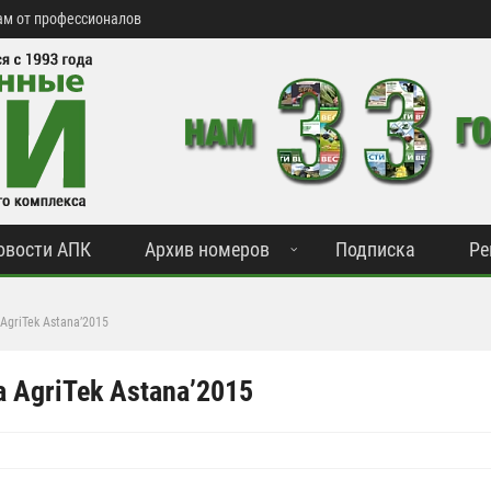
м от профессионалов
овости АПК
Архив номеров
Подписка
Ре
AgriTek Astana’2015
 AgriTek Astana’2015