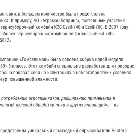
выставки, в большом количестве была представлена
ника. К примеру, АО «АгромашХолдинг», постоянный участник
зерноуборочный комбайн КЗС Essil-740 и Essil-760. В 2007 году
 сборку зерноуборочных комбайнов 4 класса «Еssil-740»
S812».
 компанией «Гомсельмаш» была освоена сборка новой модели
760» 6 класса. Этот комбайн специально разработан для природно
орошо показал себя на испытаниях в неблагоприятных условиях
ьтур повышенной влажности.
 потреблению агрохимикатов, расширению применения в
ологий нулевой обработки почв и других инноваций», – из
 представила уникальный самоходный опрыскиватель Pantera