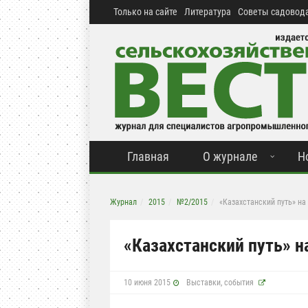
Только на сайте
Литература
Советы садовода
Главная
О журнале
Н
Журнал
2015
№2/2015
«Казахстанский путь» на 
«Казахстанский путь» на
10 июня 2015
Выставки, события