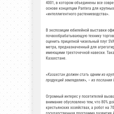
4001, в котором объединены все совр
основе концепции Pantera для крупны
«интеллигентного растениеводства».
В экспозиции юбилейной выставки офи
почвообрабатывающую технику торгов
оценить прицепной чизельный плуг SVA
метра, предназначенный для агрегатир
имеющими трехточечной навески. Такая
Казахстане.
«Казахстан должен стать одним из кру
продукций земледелия», – из послания
Огромный интерес у посетителей вызва
внимание обусловлено тем, что 80% до
крестьянских хозяйствах, а робот на 7
государственная программа развития 