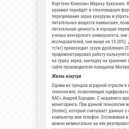
Корттеен Конепая» Маркку Хукканен. 
крахмал перейдёт в стекловидную форм
перезревания зерна кукурузы и убрать
питательных веществ наивысшее, позв
питательная ценность и хорошая пере
ученых венгерского университета, они 
исследователей, они выше на 15-20%).
тг/кг) превосходит сухую дробленую (3
продемонстрировал работу калькулято
на сушку зерна, закладку на хранение
сайте производителя плющилок Murska
Жизнь изнутри
Одним из трендов аграрной отрасли в
технологиях, позволяющих оцифровать
KAC» Андрей Бородин. С недавнего вр
мониторинга. При данной технологии 
(болюс), который считывает данные о 
компьютер или телефон. Отслеживая в
можно моментально на них реагироват