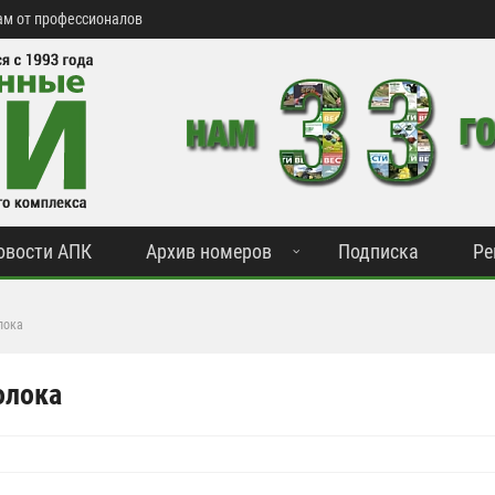
м от профессионалов
овости АПК
Архив номеров
Подписка
Ре
лока
олока