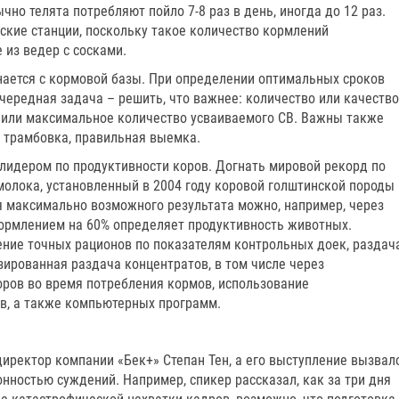
но телята потребляют пойло 7-8 раз в день, иногда до 12 раз.
ские станции, поскольку такое количество кормлений
 из ведер с сосками.
ается с кормовой базы. При определении оптимальных сроков
чередная задача – решить, что важнее: количество или качество
 или максимальное количество усваиваемого СВ. Важны также
, трамбовка, правильная выемка.
лидером по продуктивности коров. Догнать мировой рекорд по
молока, установленный в 2004 году коровой голштинской породы
 максимально возможного результата можно, например, через
ормлением на 60% определяет продуктивность животных.
ение точных рационов по показателям контрольных доек, раздач
ированная раздача концентратов, в том числе через
ров во время потребления кормов, использование
в, а также компьютерных программ.
иректор компании «Бек+» Степан Тен, а его выступление вызвал
онностью суждений. Например, спикер рассказал, как за три дня