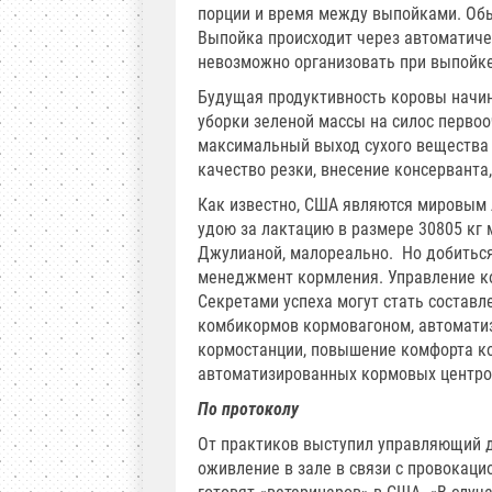
порции и время между выпойками. Обыч
Выпойка происходит через автоматиче
невозможно организовать при выпойке
Будущая продуктивность коровы начин
уборки зеленой массы на силос первоо
максимальный выход сухого вещества
качество резки, внесение консерванта
Как известно, США являются мировым 
удою за лактацию в размере 30805 кг 
Джулианой, малореально. Но добиться
менеджмент кормления. Управление к
Секретами успеха могут стать составл
комбикормов кормовагоном, автоматиз
кормостанции, повышение комфорта ко
автоматизированных кормовых центро
По протоколу
От практиков выступил управляющий д
оживление в зале в связи с провокаци