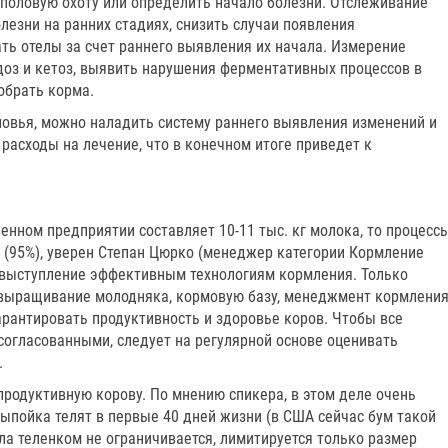
половую охоту или определить начало болезни. Отслеживание
езни на ранних стадиях, снизить случаи появления
ть отелы за счет раннего выявления их начала. Измерение
доз и кетоз, выявить нарушения ферментативных процессов в
обрать корма.
ловья, можно наладить систему раннего выявления изменений и
 расходы на лечение, что в конечном итоге приведет к
венном предприятии составляет 10-11 тыс. кг молока, то процесс
 (95%), уверен Степан Цюрко (менеджер категории Кормление
 выступление эффективным технологиям кормления. Только
 выращивание молодняка, кормовую базу, менеджмент кормлени
рантировать продуктивность и здоровье коров. Чтобы все
согласованными, следует на регулярной основе оценивать
.
родуктивную корову. По мнению спикера, в этом деле очень
ыпойка телят в первые 40 дней жизни (в США сейчас бум такой
ла теленком не ограничивается, лимитируется только размер