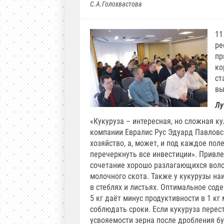
С.А.Голохвастова
11
ре
пр
ко
ст
вы
Лу
«Кукуруза – интересная, но сложная к
компании Евралис Рус Эдуард Павловс
хозяйство, а, может, и под каждое по
перечеркнуть все инвестиции». Привл
сочетание хорошо разлагающихся волок
молочного скота. Также у кукурузы н
в стеблях и листьях. Оптимальное сод
5 кг даёт минус продуктивности в 1 к
соблюдать сроки. Если кукуруза перес
усвояемости зерна после дробления б