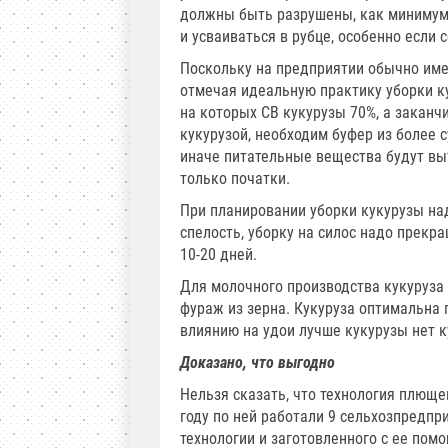
должны быть разрушены, как минимум 
и усваиваться в рубце, особенно если 
Поскольку на предприятии обычно имею
отмечая идеальную практику уборки ку
на которых СВ кукурузы 70%, а заканч
кукурузой, необходим буфер из более
иначе питательные вещества будут выт
только початки.
При планировании уборки кукурузы на
спелость, уборку на силос надо прекра
10-20 дней.
Для молочного производства кукуруза 
фураж из зерна. Кукуруза оптимальна п
влиянию на удои лучше кукурузы нет ку
Доказано, что выгодно
Нельзя сказать, что технология плюще
году по ней работали 9 сельхозпредпр
технологии и заготовленного с ее по