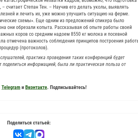
ае катастрофической нехватки кадров, возможно, что подготовка
 – считает Степан Тен. – Научив его делать уколы, выявлять
лезней и лечить их, уже можно улучшить ситуацию на ферме.
гические схемы». Еще одним из предложений спикера было
она они обрезали копыта. Рассказывая об опыте работы своей
ажных коров со средним надоем 8550 кг молока и посевной
ыла отмечена важность соблюдения принципов построения работ
процедур (протоколов).
слушателей, практика проведения таких конференций будет
ут поделиться информацией, была ли практическая польза от
,
Telegram
и
Вконтакте
. Подписывайтесь!
Поделиться статьей: