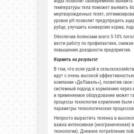
воды позволит своевременно выявить 
температуры тела поможет выявить бол
мертворожденных телят, оптимизирова
уровня рН позволит предупредить аци
рубце, улучшить конверсию корма, под
Обеспечив болюсами всего 5-10% пого
вести работу по профилактике, снижая
повышению доходности предприятия.
Кормить на результат
В том, что если удой в сельскохозяйст
идут с очень высокой эффективностью
компании «ДеЛаваль»), посвятив свое
системный подход к кормлению через
и применяемое оборудование может га
процессы технологии кормления были 
параметры технологических процессов
Непросто вырастить теленка в высокоп
важна интенсивная (неограниченная) в
технологии). Дневное потребление пой