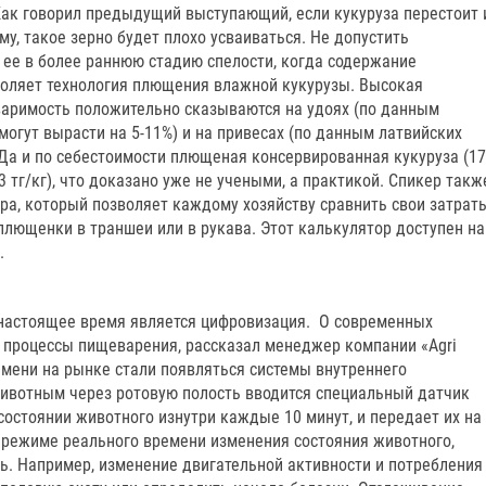
Как говорил предыдущий выступающий, если кукуруза перестоит 
у, такое зерно будет плохо усваиваться. Не допустить
 ее в более раннюю стадию спелости, когда содержание
оляет технология плющения влажной кукурузы. Высокая
варимость положительно сказываются на удоях (по данным
могут вырасти на 5-11%) и на привесах (по данным латвийских
 Да и по себестоимости плющеная консервированная кукуруза (17
3 тг/кг), что доказано уже не учеными, а практикой. Спикер такж
ра, который позволяет каждому хозяйству сравнить свои затрат
 плющенки в траншеи или в рукава. Этот калькулятор доступен на
.
 настоящее время является цифровизация. О современных
 процессы пищеварения, рассказал менеджер компании «Agri
емени на рынке стали появляться системы внутреннего
животным через ротовую полость вводится специальный датчик
состоянии животного изнутри каждые 10 минут, и передает их на
 режиме реального времени изменения состояния животного,
ь. Например, изменение двигательной активности и потребления