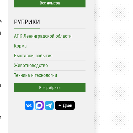
Все номера
,
РУБРИКИ
й
АПК Ленинградской области
Корма
Выставки, события
Животноводство
я
Техника и технологии
и
Все рубрики
м