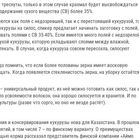
треснуты, только в этом случае крахмал будет высвобождаться
содержание сухого вещества (СВ) более 35%.
тся как поля с недозревшей, так и с перестоявшей кукурузой, то
курузы на силос, спикер предлагает начинать заготовку с полей,
ивать полями с СВ 35-40%. Если имеется много полей с недозрело
 сухой кукурузы, которую укладывают слоями между влажной,
екать. В случае, когда кукуруза совсем пересохла, силосуют
до помнить, что если более половины зерна имеет восковую
щать. Когда появляется стеклянистость зерна, на уборку остаётс
– универсальный продукт, из неё можно готовить как силос, так 
о усвояемости волокон, она хорошо силосуется и хранится. И по
льтуры (разве что сорго, но оно не везде растёт).
ния и консервирования кукурузы нова для Казахстана. В прошло
иятий, в том числе 7 – по финскому варианту. О преимуществах
мощью корма рассказал представитель финской компании «Аймо