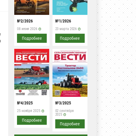
№2/2026
№1/2026
08 июня 2026
23 марта 2026
е
Подробнее
Подробнее
о
и
№4/2025
№3/2025
я
25 ноября 2025
02 сентября
2025
Подробнее
Подробнее