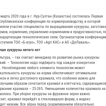
 марта 2020 года в г. Нур-Султан (Казахстан) состоялась Первая
спубликанская конференция по кормопроизводству, в которой
иняли участие специалисты по выращиванию кукурузы, заготовк
рмов, кормлению, управлению кормлением и продуктивностью, п
андартизации технологических схем. Организатором конференци
ступили ТОО «Б-агро», ТОО «Agri KAC» и АО «ДеЛаваль».
чше кукурузы ничего нет
ультура, – так считает менеджер по развитию рынка кукурузы
кий. – Технологию надо подбирать под каждое конкретное
ле. Несоблюдение любого элемента технологии может
екательность кукурузы на корма обеспечивает оптимальное
он и легко доступного крахмала, что особенно важно для
аилучшим образом сочетается крахмал и клетчатка, содержащиес
ержание крахмала – 25-26%. Уменьшение количества крахмала на
г молока. При уборке кукурузы на фуражное зерно важно
тоит, крахмал перейдёт в стекловидную форму, а индекс
удет низким. Все зёрна перед скармливанием обязательно