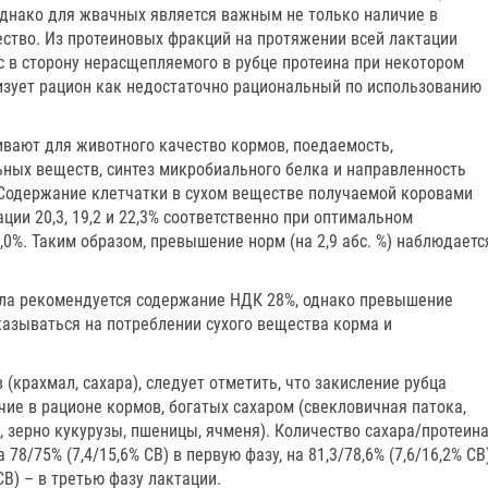
. Однако для жвачных является важным не только наличие в
чество. Из протеиновых фракций на протяжении всей лактации
 в сторону нерасщепляемого в рубце протеина при некотором
изует рацион как недостаточно рациональный по использованию
ивают для животного качество кормов, поедаемость,
ьных веществ, синтез микробиального белка и направленность
Содержание клетчатки в сухом веществе получаемой коровами
ции 20,3, 19,2 и 22,3% соответственно при оптимальном
-23,0%. Таким образом, превышение норм (на 2,9 абс. %) наблюдаетс
тела рекомендуется содержание НДК 28%, однако превышение
казываться на потреблении сухого вещества корма и
(крахмал, сахара), следует отметить, что закисление рубца
чие в рационе кормов, богатых сахаром (свекловичная патока,
, зерно кукурузы, пшеницы, ячменя). Количество сахара/протеин
78/75% (7,4/15,6% СВ) в первую фазу, на 81,3/78,6% (7,6/16,2% СВ
 СВ) – в третью фазу лактации.