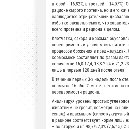
второй – 16,82%, в третьей – 14,07%)
рационе сырого протеина, но и его ка
наблюдается отрицательный дисбаланс
избытке расщепляемого, что характер
всего протеина и рациона в целом.
Клетчатка, сахара и крахмал обусловл
переваримость и усвояемость питател
процессов брожения в преджелудках. 
кормосмеси составляет по фазам лакта
количестве 16,0-17,4, 18,8-20,4 и 21,2
лишь в первые 120 дней после отела.
В течение первых 3-х недель после о
нормы на 16 абс. % может негативно с
переваримости рациона.
Анализируя уровень простых углеводов 
животным не грозит, несмотря на нали
сенаж) и крахмалом (силос кукурузный
в рационе соответствует норме лишь на 
– во вторую и на 98,7/92,3% (7,6/15,6%