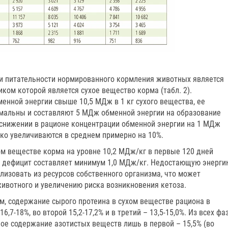
и питательности нормированного кормления животных является
ком которой является сухое вещество корма (табл. 2).
менной энергии свыше 10,5 МДж в 1 кг сухого вещества, ее
мальны и составляют 5 МДж обменной энергии на образование
и снижении в рационе концентрации обменной энергии на 1 МДж
око увеличиваются в среднем примерно на 10%.
ом веществе корма на уровне 10,2 МДж/кг в первые 120 дней
й дефицит составляет минимум 1,0 МДж/кг. Недостающую энерги
илизовать из ресурсов собственного организма, что может
животного и увеличению риска возникновения кетоза.
, содержание сырого протеина в сухом веществе рациона в
7-18%, во второй 15,2-17,2% и в третий – 13,5-15,0%. Из всех фа
ое содержание азотистых веществ лишь в первой – 15,5% (во