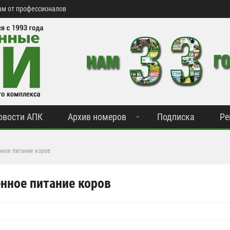
м от профессионалов
овости АПК
Архив номеров
Подписка
Ре
нное питание коров
нное питание коров