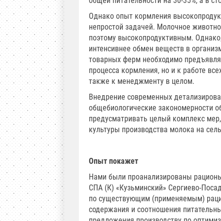
общей питательности на 30-35%, а в с
Однако опыт кормления высокопродукт
непростой задачей. Молочное животн
поэтому высокопродуктивным. Однако,
интенсивнее обмен веществ в организ
товарных ферм необходимо предъявлят
процесса кормления, но и к работе все
также к менеджменту в целом.
Внедрение современных детализирова
общебиологические закономерности о
предусматривать целый комплекс мер,
культуры производства молока на сел
Опыт покажет
Нами были проанализированы рационы
СПА (К) «Кузьминский» Сергиево-Поса
по существующим (применяемым) рацио
содержания и соотношения питательн
предложения производству по оптимиз