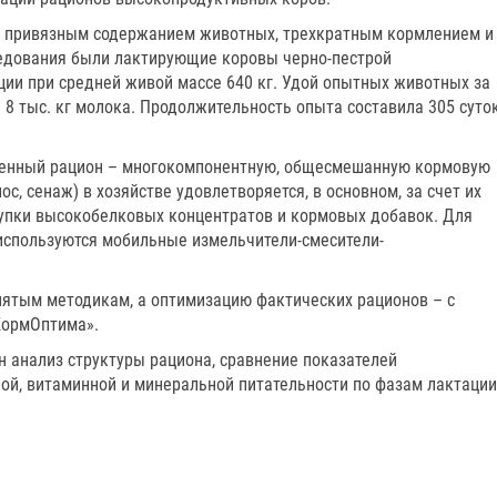
 с привязным содержанием животных, трехкратным кормлением и
едования были лактирующие коровы черно-пестрой
ции при средней живой массе 640 кг. Удой опытных животных за
8 тыс. кг молока. Продолжительность опыта составила 305 суто
венный рацион – многокомпонентную, общесмешанную кормовую
ос, сенаж) в хозяйстве удовлетворяется, в основном, за счет их
акупки высокобелковых концентратов и кормовых добавок. Для
используются мобильные измельчители-смесители-
ятым методикам, а оптимизацию фактических рационов – с
ормОптима».
н анализ структуры рациона, сравнение показателей
ной, витаминной и минеральной питательности по фазам лактации