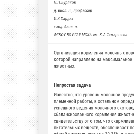
Н.П.Буряков
д. биол. н., профессор
И.В.Хардик
канд. биол. н.
ФГБОУ ВО РГАУ-МСХА им. К.А.Тимирязева
Организация кормления молочных коро
которой направлено на максимальное 
животных.
Непростая задача
Известно, что уровень молочной проду
племенной работы, в остальном опред
успешного ведения молочного скотово
сбалансированного кормления животны
свидетельствуют о том, что скармлив
питательных веществ, обеспечивает п