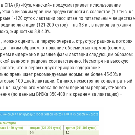
 в СПА (К) «Кузьминский» предусматривает использование
суется с высоким уровнем продуктивности в хозяйстве (10 тыс. кг
ервые 1-120 суток лактации рассчитан по питательным вещества
ередине лактации (121-200 суток) – на 38 кг, в период затухания
лока, жирностью 3,8-4,0%.
, можно оценить, в первую очередь, структуру рациона, которая
года. Таким образом, отношение объемистых кормов (солома,
кормам выдержано в разные фазы лактации следующим образом:
ческой ценности рациона соответственно. Несмотря на высокую
ровать, что в первых двух периодах содержание
льно превышает рекомендуемые нормы: не более 45-50% в
 вторые 100 дней лактации. Однако, несмотря на концентратный
а 1 кг надоенного молока по всем периодам репродуктивного
ния (по данным ВИЖа 350-400 г в среднем за лактацию) –