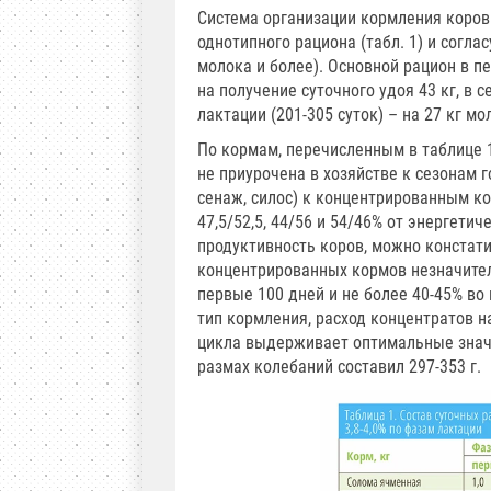
Система организации кормления коров
однотипного рациона (табл. 1) и согла
молока и более). Основной рацион в п
на получение суточного удоя 43 кг, в с
лактации (201-305 суток) – на 27 кг мо
По кормам, перечисленным в таблице 1
не приурочена в хозяйстве к сезонам 
сенаж, силос) к концентрированным 
47,5/52,5, 44/56 и 54/46% от энергети
продуктивность коров, можно констати
концентрированных кормов незначите
первые 100 дней и не более 40-45% во
тип кормления, расход концентратов н
цикла выдерживает оптимальные значе
размах колебаний составил 297-353 г.