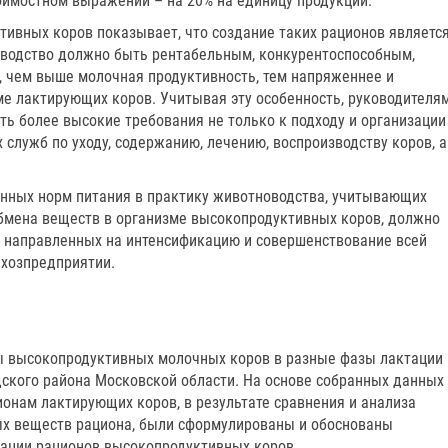
тоимостном выражении – на 20% на единицу продукции.
ивных коров показывает, что создание таких рационов являетс
оводство должно быть рентабельным, конкурентоспособным,
 чем выше молочная продуктивность, тем напряженнее и
ме лактирующих коров. Учитывая эту особенность, руководителя
ь более высокие требования не только к подходу и организации
х служб по уходу, содержанию, лечению, воспроизводству коров, а
нных норм питания в практику животноводства, учитывающих
бмена веществ в организме высокопродуктивных коров, должно
 направленных на интенсификацию и совершенствование всей
ьхозпредприятии.
 высокопродуктивных молочных коров в разные фазы лактации 
дского района Московской области. На основе собранных данных
нам лактирующих коров, в результате сравнения и анализа
ых веществ рациона, были сформулированы и обоснованы
ации рационов высокопродуктивных коров.