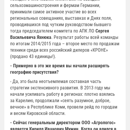
сельхозмашиностроения и фермам Германии,
принимали самое активное участие во всех
региональных совещаниях, выставках и Днях поля,
проводившихся под чутким руководством бывшего
тогда председателем комитета по АПК ЛО
Сергея
Васильевича Яхнюка
. Результат работы всей команды
по итогам 2014/2015 года – второе место по продажам
техники среди всех российский дилеров «КРОНЕ»
(продано 43 единицы!).
- Примерно в это же время вы начали расширять
географию присутствия?
- Да, это была неотъемлемая составная часть
стратегии экстенсивного развития. В 2013 году мы
начали усиливать работу в регионах: плотно взялись
за Карелию, продолжали «сеять разумное, доброе,
вечное» в Республике Коми, провели рейд по городам
и весям Кировской области.
- Сейчас генеральным директором ООО «Агрологос»
является Кирилл Иванович Мумин. Когда он влился в