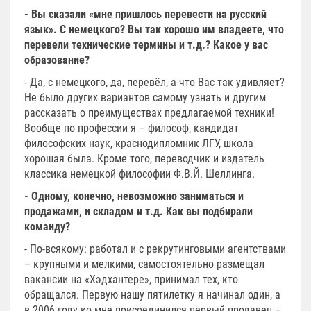
- Вы сказали «мне пришлось перевести на русский
язык». С немецкого? Вы так хорошо им владеете, что
перевели технические термины и т.д.? Какое у вас
образование?
- Да, с немецкого, да, перевёл, а что Вас так удивляет?
Не было других вариантов самому узнать и другим
рассказать о преимуществах предлагаемой техники!
Вообще по профессии я – философ, кандидат
философских наук, краснодипломник ЛГУ, школа
хорошая была. Кроме того, переводчик и издатель
классика немецкой философии Ф.В.Й. Шеллинга.
- Одному, конечно, невозможно заниматься и
продажами, и складом и т.д. Как вы подбирали
команду?
- По-всякому: работал и с рекрутинговыми агентствами
– крупными и мелкими, самостоятельно размещал
вакансии на «Хэдхантере», принимал тех, кто
обращался. Первую нашу пятилетку я начинал один, а
в 2006 году ко мне присоединился первый продавец –