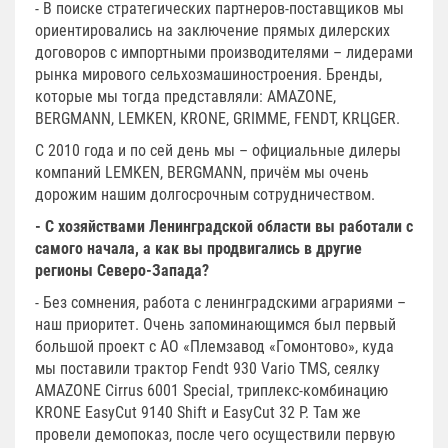
- В поиске стратегических партнеров-поставщиков мы
ориентировались на заключение прямых дилерских
договоров с импортными производителями – лидерами
рынка мирового сельхозмашиностроения. Бренды,
которые мы тогда представляли: AMAZONE,
BERGMANN, LEMKEN, КRONE, GRIMME, FENDT, KRЦGER.
С 2010 года и по сей день мы – официальные дилеры
компаний LEMKEN, BERGMANN, причём мы очень
дорожим нашим долгосрочным сотрудничеством.
- С хозяйствами Ленинградской области вы работали с
самого начала, а как вы продвигались в другие
регионы Северо-Запада?
- Без сомнения, работа с ленинградскими аграриями –
наш приоритет. Очень запоминающимся был первый
большой проект с АО «Племзавод «Гомонтово», куда
мы поставили трактор Fendt 930 Vario TMS, сеялку
AMAZONE Cirrus 6001 Special, триплекс-комбинацию
KRONE EasyCut 9140 Shift и EasyCut 32 P. Там же
провели демопоказ, после чего осуществили первую