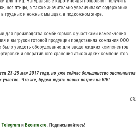
и для птиц. Натуральные каротиноиды позволяют получить
жи, ног птицы, а также значительно увеличивают содержание
, в грудных и ножных мышцах, в подкожном жире.
ии для производства комбикормов с участками измельчения
ения и выгрузки готовой продукции представила компания ООО
о было увидеть оборудование для ввода жидких компонентов:
ортировки и оперативного хранения этих жидких компонентов.
тся 23-25 мая 2017 года, но уже сейчас большинство экспонентов
 участие. Что же, будем ждать новых встреч на VIV!
СХ
,
Telegram
и
Вконтакте
. Подписывайтесь!