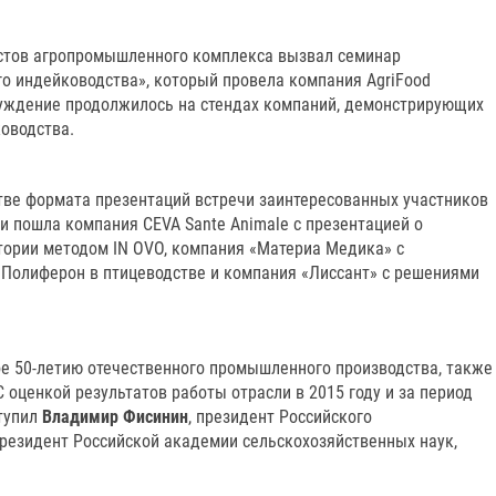
истов агропромышленного комплекса вызвал семинар
 индейководства», который провела компания AgriFood
бсуждение продолжилось на стендах компаний, демонстрирующих
оводства.
ве формата презентаций встречи заинтересованных участников
ти пошла компания CEVA Sante Animale с презентацией о
тории методом IN OVO, компания «Материа Медика» с
Полиферон в птицеводстве и компания «Лиссант» с решениями
е 50-летию отечественного промышленного производства, также
 С оценкой результатов работы отрасли в 2015 году и за период
тупил
Владимир Фисинин
, президент Российского
президент Российской академии сельскохозяйственных наук,