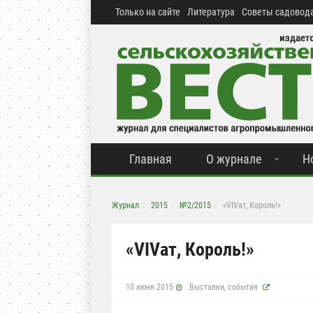
Только на сайте
Литература
Советы садовода
Главная
О журнале
Н
Журнал
2015
№2/2015
«VIVат, Король!»
«VIVат, Король!»
10 июня 2015
Выставки, события