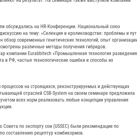
влияют на результат. На семинаре также выступили компании
сли обсуждались на HR-Конференции. Национальный союз
дискуссию на тему: «Селекция в кролиководстве: проблемы и пут
н обзор современных генетических технологий, опыт организаци
ссмотрены различные методы получения гибридов.
ар компании Eurabbitech «Промышленная технология разведения
а в РФ, частые технологические ошибки и способы их
с-процессов на строящихся, реконструируемых и действующих
атывающей отраслей CSB-System на своем семинаре предложила
 учетом всех норм реализовать любые концепции управления
укции.
о Совета по экспорту сои (USSEC) были рекомендации по
 по составлению рецептур комбикормов.