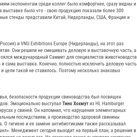
иям-экспонентам среди коллег было комфортнее, сразу видны и
а выставке было что - свою продукцию показали более 300
ьные стенды представили Китай, Нидерланды, США, Франция и
Россия) и VNU Exhibitions Europe (Нидерланды), на этот раз
тия. Они решили не смешивать деловую и выставочную часть, а
стоялся международный Саммит для специалистов животноводств
ь и сама выставка. Конечно, полностью исключить деловую часть
 и цели такой не ставилось. Поэтому несколько знаковых
овья, безопасности продукции свиноводства был посвящен
одов. Эмоционально выступал
Тино Хохмут
из HL Hamburger
вирусах у свиней. Он напомнил, что нарушения элементарных
чальным последствиям, а производство здоровой свинины
а. О гигиене и ее замене антибиотиками также рассказывал
нл». Менеджмент сегодня выходит на первый план, а решения в