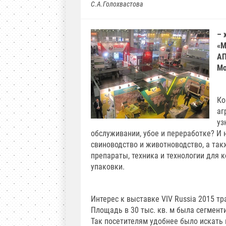
С.А.Голохвастова
– 
«М
АП
Мо
Ко
аг
уз
обслуживании, убое и переработке? И 
свиноводство и животноводство, а так
препараты, техника и технологии для к
упаковки.
Интерес к выставке VIV Russia 2015 т
Площадь в 30 тыс. кв. м была сегменти
Так посетителям удобнее было искать