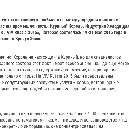
хочется воскликнуть, побывав на международной выставке
ясная промышленность. Куриный Король. Индустрия Холода дл
К / VIV Russia 2015», которая состоялась 19-21 мая 2015 года в
скве, в Крокус Экспо.
нечно, Король не настоящий, а Куриный, но для специалистов
рарного сектора этот факт имеет особое значение. Где еще можн
нать все о птице, ее содержании, кормлении, ветеринарном
не только о птице. На VIV Russia 2015 были представлены
же сопутствующие продукты и услуги – корма, ветеринарные
ормопроизводства, убоя поголовья, переработки, хранения,
радиционно был большим, ее посетило более 7000 специалистов.
рована по тематикам – корма, птицеводство, свиноводство и т.д.
 конкретную информацию, она концентрировалась на