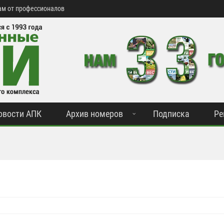
м от профессионалов
овости АПК
Архив номеров
Подписка
Ре