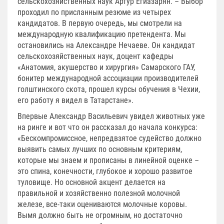
сельскохозяйственных наук Артур Егиазарян. – Выбор
проходил по присланным резюме из четырех
кандидатов. В первую очередь, мы смотрели на
международную квалификацию претендента. Мы
остановились на Александре Нечаеве. Он кандидат
сельскохозяйственных наук, доцент кафедры
«Анатомия, акушерство и хирургия» Самарского ГАУ,
бонитер международной ассоциации производителей
голштинского скота, прошел курсы обучения в Чехии,
его работу я видел в Татарстане».
Впервые Александр Васильевич увидел животных уже
на ринге и вот что он рассказал до начала конкурса:
«Бескомпромиссное, непредвзятое судейство должно
выявить самых лучших по основным критериям,
которые мы знаем и прописаны в линейной оценке –
это спина, конечности, глубокое и хорошо развитое
туловище. Но основной акцент делается на
правильной и хозяйственно полезной молочной
железе, все-таки оцениваются молочные коровы.
Вымя должно быть не огромным, но достаточно