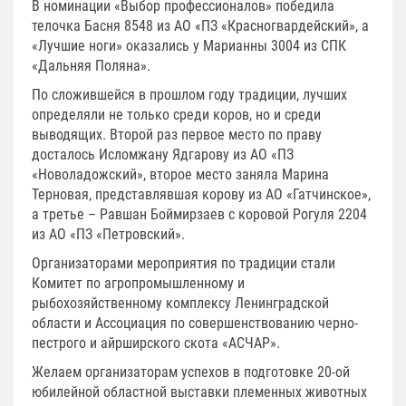
В номинации «Выбор профессионалов» победила
телочка Басня 8548 из АО «ПЗ «Красногвардейский», а
«Лучшие ноги» оказались у Марианны 3004 из СПК
«Дальняя Поляна».
По сложившейся в прошлом году традиции, лучших
определяли не только среди коров, но и среди
выводящих. Второй раз первое место по праву
досталось Исломжану Ядгарову из АО «ПЗ
«Новоладожский», второе место заняла Марина
Терновая, представлявшая корову из АО «Гатчинское»,
а третье – Равшан Боймирзаев с коровой Рогуля 2204
из АО «ПЗ «Петровский».
Организаторами мероприятия по традиции стали
Комитет по агропромышленному и
рыбохозяйственному комплексу Ленинградской
области и Ассоциация по совершенствованию черно-
пестрого и айрширского скота «АСЧАР».
Желаем организаторам успехов в подготовке 20-ой
юбилейной областной выставки племенных животных