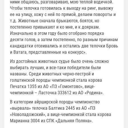
ними общаюсь, разговариваю, мою теплой водичкой.
Чтобы телочка готовилась к выходу на ринг, вывожу
ее на улицу, хожу с ней по прямой, делаем повороты и
т.д. Животные сначала брыкаются, боятся, но
постепенно привыкают и ко мне, и к дояркам.
Изначально в этом году было отобрано порядка
десяти голов, а затем постепенно, по разным причинам
кандидатки отсеивались и остались две телочки Бровь
и Ватага, представленные на конкурс».
Из достойных животных судье было очень сложно
выбирать лучших, и все-таки победители были
названы. Среди животных черно-пестрой и
голштинской породы чемпионкой стала корова
Печатка 1355 из АО «ПЗ «Гомонтово», вице-
чемпионкой – Ласточка 333612 из АО «Родина».
В категории айрширской породы чемпионство
«вырвала» телочка Балтика 2445 из АО «ПЗ
«Новоладожский», а вице-чемпионкой стала корова
Марианна 3004 из СПК «Дальняя Поляна».