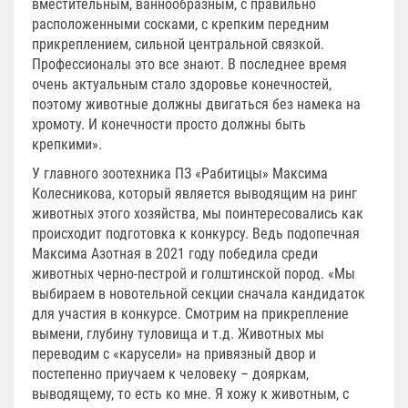
вместительным, ваннообразным, с правильно
расположенными сосками, с крепким передним
прикреплением, сильной центральной связкой.
Профессионалы это все знают. В последнее время
очень актуальным стало здоровье конечностей,
поэтому животные должны двигаться без намека на
хромоту. И конечности просто должны быть
крепкими».
У главного зоотехника ПЗ «Рабитицы» Максима
Колесникова, который является выводящим на ринг
животных этого хозяйства, мы поинтересовались как
происходит подготовка к конкурсу. Ведь подопечная
Максима Азотная в 2021 году победила среди
животных черно-пестрой и голштинской пород. «Мы
выбираем в новотельной секции сначала кандидаток
для участия в конкурсе. Смотрим на прикрепление
вымени, глубину туловища и т.д. Животных мы
переводим с «карусели» на привязный двор и
постепенно приучаем к человеку – дояркам,
выводящему, то есть ко мне. Я хожу к животным, с