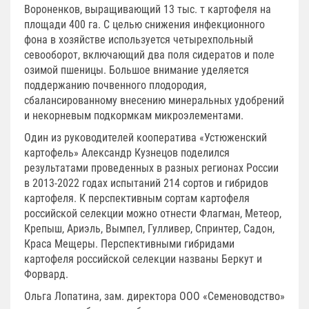
Вороненков, выращивающий 13 тыс. т картофеля на
площади 400 га. С целью снижения инфекционного
фона в хозяйстве используется четырехпольный
севооборот, включающий два поля сидератов и поле
озимой пшеницы. Большое внимание уделяется
поддержанию почвенного плодородия,
сбалансированному внесению минеральных удобрений
и некорневым подкормкам микроэлементами.
Один из руководителей кооператива «Устюженский
картофель» Александр Кузнецов поделился
результатами проведенных в разных регионах России
в 2013-2022 годах испытаний 214 сортов и гибридов
картофеля. К перспективным сортам картофеля
российской селекции можно отнести Флагман, Метеор,
Крепыш, Ариэль, Вымпел, Гулливер, Спринтер, Садон,
Краса Мещеры. Перспективными гибридами
картофеля российской селекции названы Беркут и
Форвард.
Ольга Лопатина, зам. директора ООО «Семеноводство»