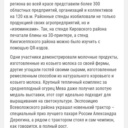
региона во всей красе представили более 300
областных предприятий, организаций и коллективов
на 120 кв.м. Районные стенды изобиловали не только
продукцией своих агропредприятий, но и
«изюминками». Так, на стенде Кировского района
печатали блины на 3D-принтере, а стенд
Кингисеппского района можно было изучить с
помощью QR-кодов.
Одни участники демонстрировали молочные продукты,
изготовленные из козьего молока со своей фермы,
другие угощали гостей своими сырами, изготовленные
ремесленным способом из натурального коровьего и
козьего молока. Крупный тепличный комплекс за
среднеплодный огурец Мева даже получил золотую
медаль выставки, этот сорт идеально подходит для
выращивания на светокультуре. Экспозицию
Всеволожского района украшал новенький трактор –
специальный приз лучшего пахаря России Александра
Дерюгина, а рядом с трактором стоял и сам чемпион,
как говорится, в полный рост.