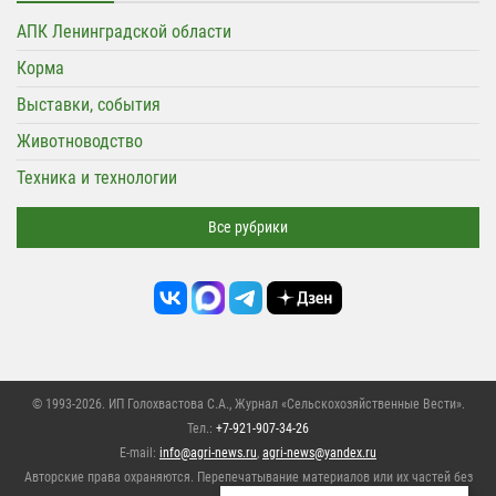
АПК Ленинградской области
Корма
Выставки, события
Животноводство
Техника и технологии
Все рубрики
© 1993-2026. ИП Голохвастова С.А.,
Журнал «Сельскохозяйственные Вести»
.
Тел.:
+7-921-907-34-26
E-mail:
info@agri-news.ru
,
agri-news@yandex.ru
Авторские права охраняются. Перепечатывание материалов или их частей без