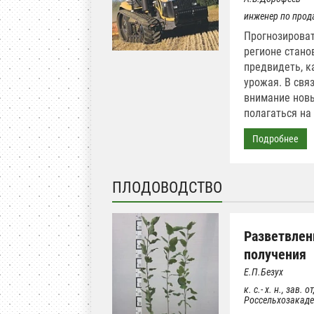
инженер по прод
Прогнозироват
регионе стано
предвидеть, ка
урожая. В свя
внимание новы
полагаться на
Подробнее
ПЛОДОВОДСТВО
Разветвлен
получения
Е.П.Безух
к. с.- х. н., за
Россельхозакад