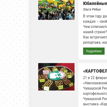
Юбилейные 
Ольга Рябых
В этом году д
каждая – свой
Чем отличаются
нашей стране?
Как встречают
репортаже, на
Подробнее
«КАРТОФЕЛЬ
21 и 22 февра
«Николаевский
Чувашской Рес
картофельного
Чувашской Рес
выставка «Кар