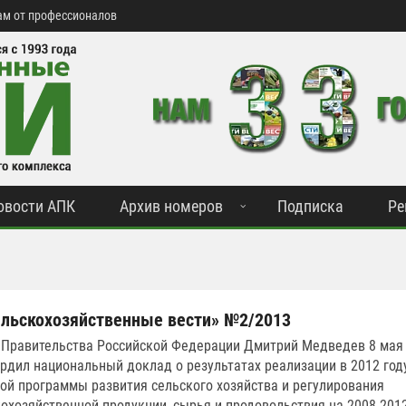
м от профессионалов
овости АПК
Архив номеров
Подписка
Ре
льскохозяйственные вести» №2/2013
 Правительства Российской Федерации Дмитрий Медведев 8 мая
ердил национальный доклад о результатах реализации в 2012 год
ой программы развития сельского хозяйства и регулирования
охозяйственной продукции, сырья и продовольствия на 2008-201