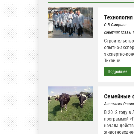
Технология
С.В.Смирнов
советник главы 
Строительство
опытно-экспер
экспертно-кон
Тихвине.
Подробнее
Семейные 
Анастасия Овчи
В 2012 году в
программой «П
начала действ
животноводчес