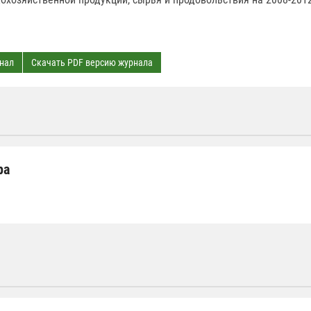
нал
Скачать PDF версию журнала
ра