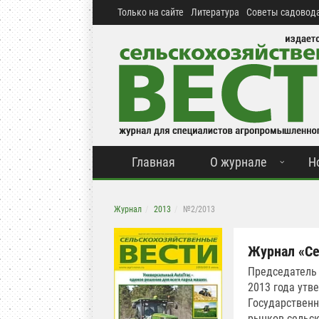
Только на сайте
Литература
Советы садовода
Главная
О журнале
Н
Журнал
2013
№2/2013
Журнал «Се
Председатель
2013 года утв
Государственн
рынков сельск